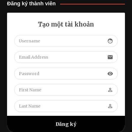
Đăng ký thành viên
Tạo một tài khoản
face
email
visibility
perm_identity
perm_identity