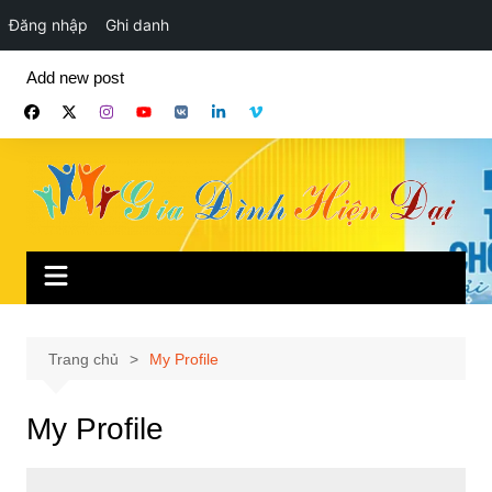
Đăng nhập
Ghi danh
Chuyển
Add new post
đến
phần
nội
dung
Trang chủ
My Profile
My Profile