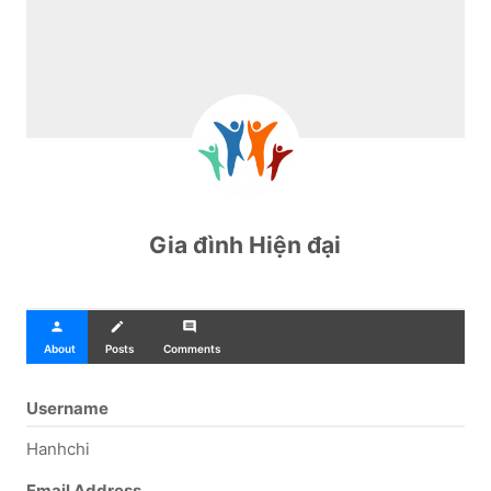
Gia đình Hiện đại
person
create
comment
About
Posts
Comments
Username
Hanhchi
Email Address