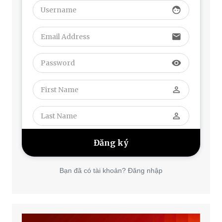
face
email
visibility
perm_identity
perm_identity
Bạn đã có tài khoản? Đăng nhập