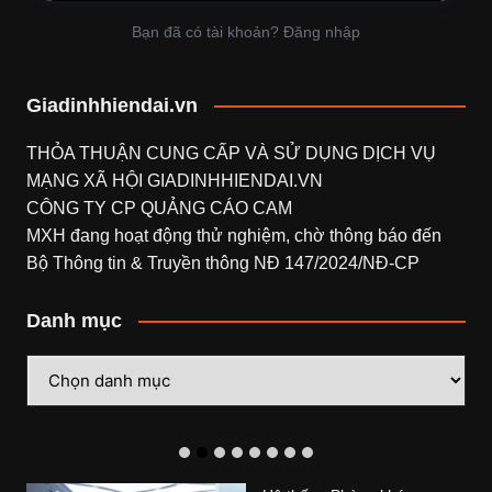
Bạn đã có tài khoản? Đăng nhập
Giadinhhiendai.vn
THỎA THUẬN CUNG CẤP VÀ SỬ DỤNG DỊCH VỤ
MẠNG XÃ HỘI
GIADINHHIENDAI.VN
CÔNG TY CP QUẢNG CÁO CAM
MXH đang hoạt động thử nghiệm, chờ thông báo đến
Bộ Thông tin & Truyền thông NĐ 147/2024/NĐ-CP
Danh mục
Danh
mục