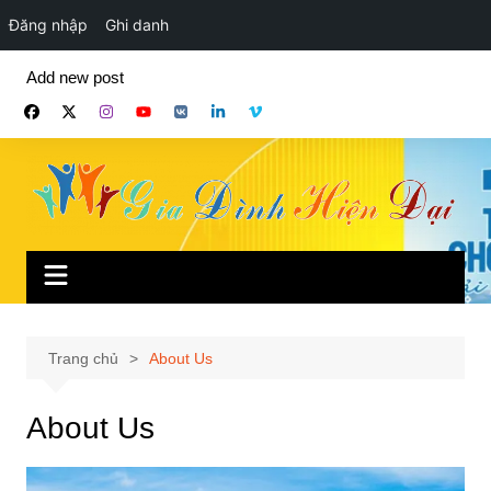
Đăng nhập
Ghi danh
Chuyển
Add new post
đến
phần
nội
dung
Trang chủ
About Us
About Us