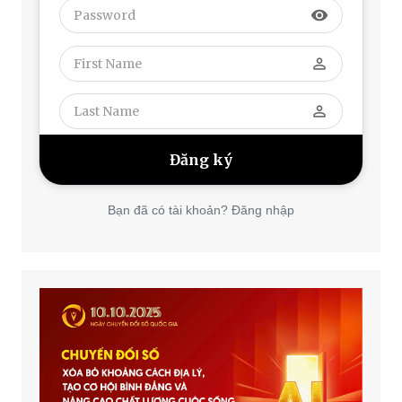
visibility
perm_identity
perm_identity
Bạn đã có tài khoản? Đăng nhập