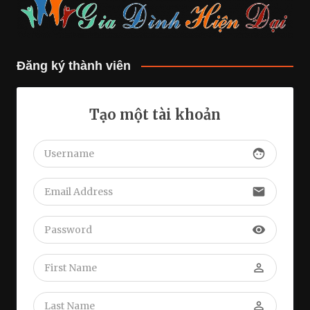
Đăng ký thành viên
Tạo một tài khoản
face
email
visibility
perm_identity
perm_identity