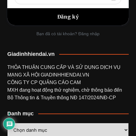
Bạn đã có tài khoản? Đăng nhập
Giadinhhiendai.vn
THỎA THUẬN CUNG CẤP VÀ SỬ DỤNG DỊCH VỤ
MẠNG XÃ HỘI
GIADINHHIENDAI.VN
CÔNG TY CP QUẢNG CÁO CAM
MXH đang hoạt động thử nghiệm, chờ thông báo đến
Bộ Thông tin & Truyền thông NĐ 147/2024/NĐ-CP
Danh mục
1
Danh
mục