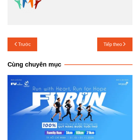
Điều
Trước
Tiếp theo
hướng
bài
Cùng chuyên mục
viết