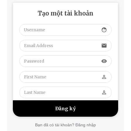
Tạo một tài khoản
face
email
visibility
perm_identity
perm_identity
Bạn đã có tài khoản? Đăng nhập