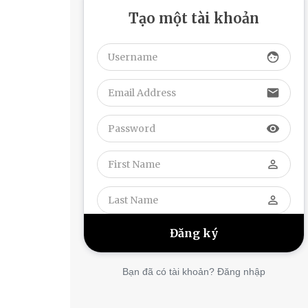
Tạo một tài khoản
face
email
visibility
perm_identity
perm_identity
Bạn đã có tài khoản? Đăng nhập