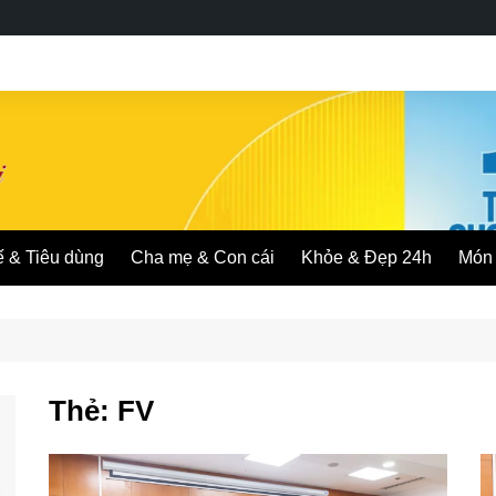
ế & Tiêu dùng
Cha mẹ & Con cái
Khỏe & Đẹp 24h
Món 
Thẻ:
FV