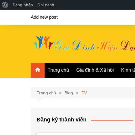
Giới
Đăng nhập
Ghi danh
Chuyển
thiệu
Add new post
đến
về
phần
WordPress
nội
dung
Trang chủ
Gia đình & Xã hội
Kinh t
Trang chủ
Blog
FV
Đăng ký thành viên