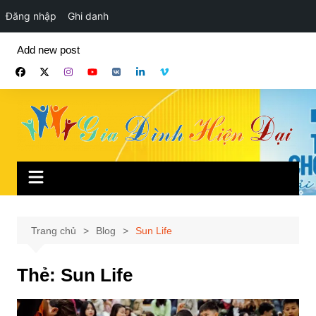
Đăng nhập
Ghi danh
Chuyển
Add new post
đến
phần
nội
dung
Trang chủ
Blog
Sun Life
Thẻ:
Sun Life