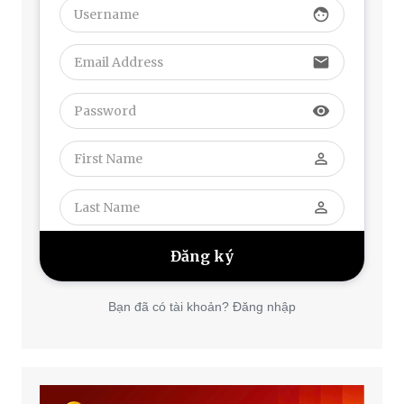
face
email
visibility
perm_identity
perm_identity
Bạn đã có tài khoản? Đăng nhập