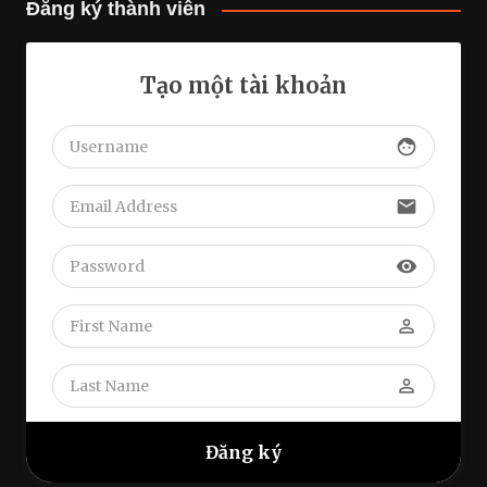
Đăng ký thành viên
Tạo một tài khoản
face
email
visibility
perm_identity
perm_identity