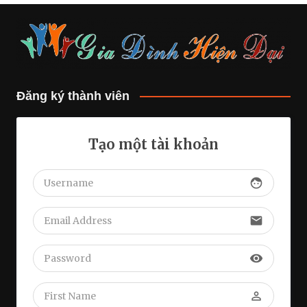
Đăng ký thành viên
Tạo một tài khoản
face
email
visibility
perm_identity