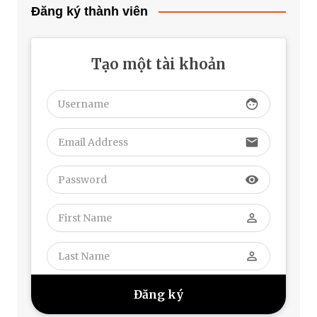
Đăng ký thành viên
Tạo một tài khoản
face
email
visibility
perm_identity
perm_identity