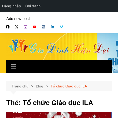
Đăng nhập
Ghi danh
Chuyển
Add new post
đến
phần
nội
dung
Trang chủ
Blog
Tổ chức Giáo dục ILA
Thẻ:
Tổ chức Giáo dục ILA