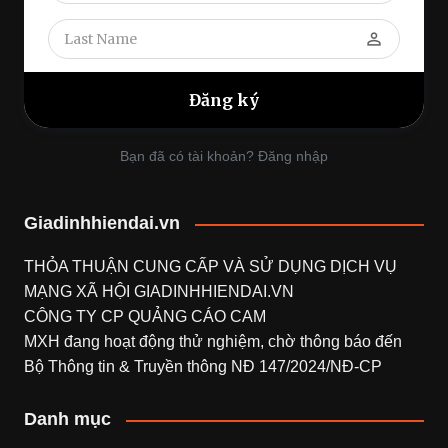
perm_identity
Bạn đã có tài khoản? Đăng nhập
Giadinhhiendai.vn
THỎA THUẬN CUNG CẤP VÀ SỬ DỤNG DỊCH VỤ
MẠNG XÃ HỘI
GIADINHHIENDAI.VN
CÔNG TY CP QUẢNG CÁO CAM
MXH đang hoạt động thử nghiệm, chờ thông báo đến
Bộ Thông tin & Truyền thông NĐ 147/2024/NĐ-CP
Danh mục