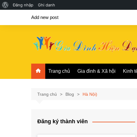
Giới
Đăng nhập
Ghi danh
Chuyển
thiệu
Add new post
đến
về
phần
WordPress
nội
dung
Trang chủ
Gia đình & Xã hội
Kinh t
Trang chủ
Blog
Hà Nội)
Đăng ký thành viên