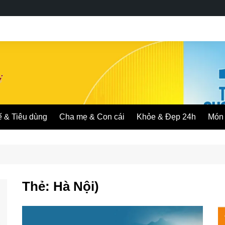
ế & Tiêu dùng
Cha mẹ & Con cái
Khỏe & Đẹp 24h
Món 
Thẻ:
Hà Nội)