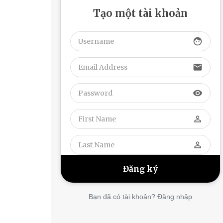
Tạo một tài khoản
face
email
visibility
perm_identity
perm_identity
Bạn đã có tài khoản? Đăng nhập