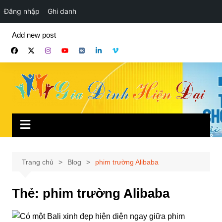
Đăng nhập
Ghi danh
Chuyển
Add new post
đến
phần
nội
dung
Trang chủ
Blog
phim trường Alibaba
Thẻ:
phim trường Alibaba