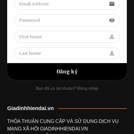
email
visibility
perm_identity
perm_identity
Bạn đã có tài khoản? Đăng nhập
Giadinhhiendai.vn
THỎA THUẬN CUNG CẤP VÀ SỬ DỤNG DỊCH VỤ
MẠNG XÃ HỘI
GIADINHHIENDAI.VN