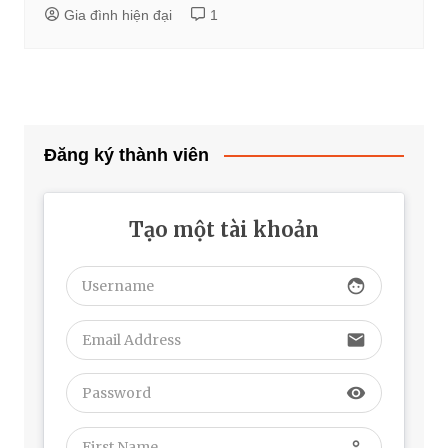
Gia đình hiện đại
1
Đăng ký thành viên
Tạo một tài khoản
face
email
visibility
perm_identity