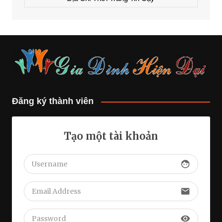
Đăng ký thành viên
Tạo một tài khoản
face
email
visibility