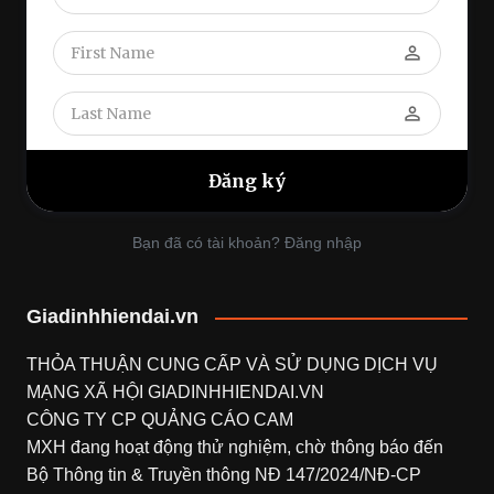
perm_identity
perm_identity
Bạn đã có tài khoản? Đăng nhập
Giadinhhiendai.vn
THỎA THUẬN CUNG CẤP VÀ SỬ DỤNG DỊCH VỤ
MẠNG XÃ HỘI
GIADINHHIENDAI.VN
CÔNG TY CP QUẢNG CÁO CAM
MXH đang hoạt động thử nghiệm, chờ thông báo đến
Bộ Thông tin & Truyền thông NĐ 147/2024/NĐ-CP