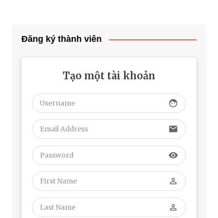
bài
viết
Đăng ký thành viên
Tạo một tài khoản
face
email
visibility
perm_identity
perm_identity