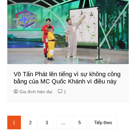
Võ Tấn Phát lên tiếng vì sự không công
bằng của MC Quốc Khánh vì điều này
Gia đình hiện đại
1
Phân
1
2
3
…
5
Tiếp theo
trang