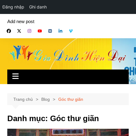
Đăng nhập
Ghi danh
Chuyển
Add new post
đến
phần
nội
dung
Trang chủ
Blog
Góc thư giãn
Danh mục:
Góc thư giãn