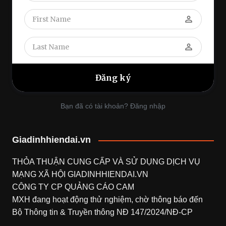
perm_identity
perm_identity
Bạn đã có tài khoản? Đăng nhập
Giadinhhiendai.vn
THỎA THUẬN CUNG CẤP VÀ SỬ DỤNG DỊCH VỤ
MẠNG XÃ HỘI
GIADINHHIENDAI.VN
CÔNG TY CP QUẢNG CÁO CAM
MXH đang hoạt động thử nghiệm, chờ thông báo đến
Bộ Thông tin & Truyền thông NĐ 147/2024/NĐ-CP