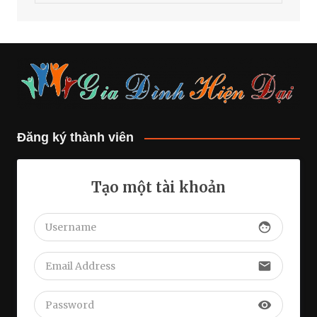
Đăng ký thành viên
Tạo một tài khoản
face
email
visibility