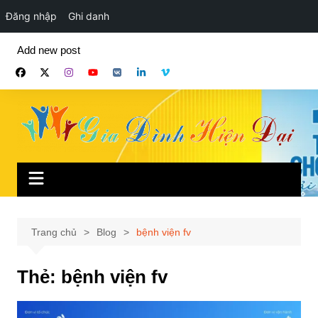
Đăng nhập
Ghi danh
Chuyển
Add new post
đến
phần
nội
dung
Trang chủ
Blog
bệnh viện fv
Thẻ:
bệnh viện fv