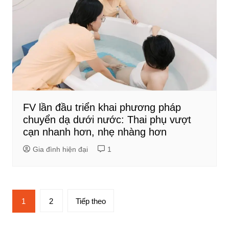
FV lần đầu triển khai phương pháp
chuyển dạ dưới nước: Thai phụ vượt
cạn nhanh hơn, nhẹ nhàng hơn
Gia đình hiện đại
1
Phân
1
2
Tiếp theo
trang
bài