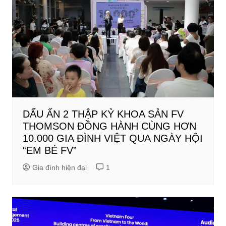
DẤU ẤN 2 THẬP KỶ KHOA SẢN FV
THOMSON ĐỒNG HÀNH CÙNG HƠN
10.000 GIA ĐÌNH VIỆT QUA NGÀY HỘI
“EM BÉ FV”
Gia đình hiện đại
1