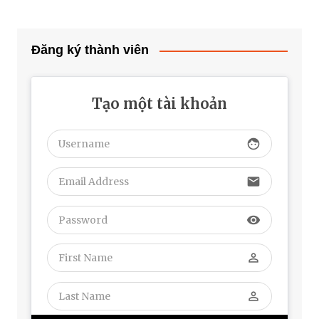
viết
Đăng ký thành viên
Tạo một tài khoản
face
email
visibility
perm_identity
perm_identity