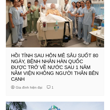
HỒI TỈNH SAU HÔN MÊ SÂU SUỐT 80
NGÀY, BỆNH NHÂN HÀN QUỐC
ĐƯỢC TRỞ VỀ NƯỚC SAU 1 NĂM
NẰM VIỆN KHÔNG NGƯỜI THÂN BÊN
CẠNH
Gia đình hiện đại
1