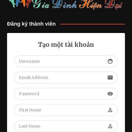
Đăng ký thành viên
Tạo một tài khoản
face
face
email
email
visibility
visibility
perm_identity
perm_identity
perm_identity
perm_identity