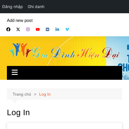
Đăng nhập
Ghi danh
Chuyển
Add new post
đến
phần
nội
dung
Trang chủ
Log In
Log In