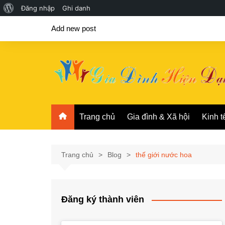
Giới
Đăng nhập
Ghi danh
Chuyển
thiệu
Add new post
đến
về
phần
WordPress
nội
dung
Trang chủ
Gia đình & Xã hội
Kinh t
Trang chủ
Blog
thế giới nước hoa
Đăng ký thành viên