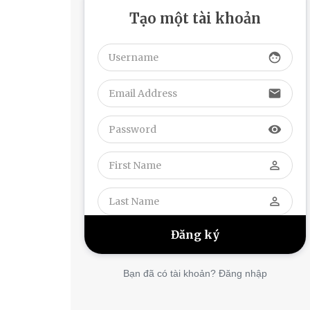
Tạo một tài khoản
face
email
visibility
perm_identity
perm_identity
Bạn đã có tài khoản? Đăng nhập