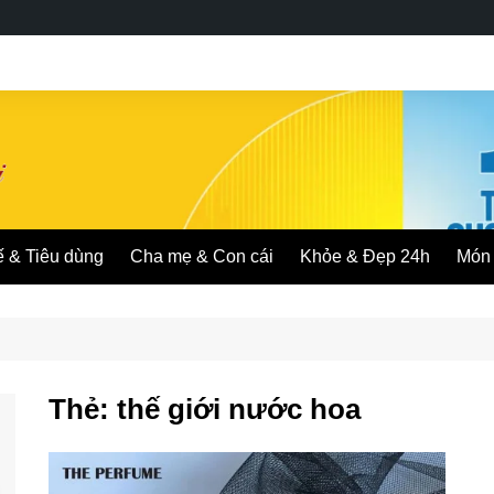
ế & Tiêu dùng
Cha mẹ & Con cái
Khỏe & Đẹp 24h
Món 
Thẻ:
thế giới nước hoa