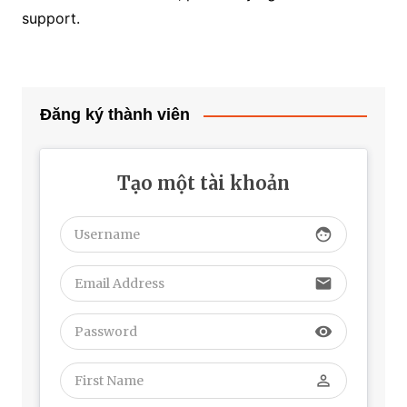
support.
Đăng ký thành viên
Tạo một tài khoản
face
email
visibility
perm_identity