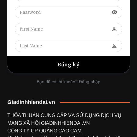
visibility
perm_identity
perm_identity
Bạn đã có tài khoản? Đăng nhập
Giadinhhiendai.vn
THỎA THUẬN CUNG CẤP VÀ SỬ DỤNG DỊCH VỤ
MẠNG XÃ HỘI
GIADINHHIENDAI.VN
CÔNG TY CP QUẢNG CÁO CAM