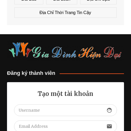
Địa Chỉ Thời Trang Tin Cậy
Đăng ký thành viên
Tạo một tài khoản
face
email