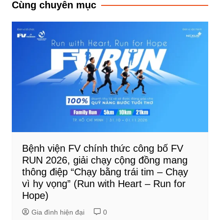
bài
Cùng chuyên mục
viết
Bệnh viện FV chính thức công bố FV
RUN 2026, giải chạy cộng đồng mang
thông điệp “Chạy bằng trái tim – Chạy
vì hy vọng” (Run with Heart – Run for
Hope)
Gia đình hiện đại
0