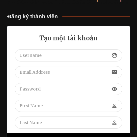
Đăng ký thành viên
Tạo một tài khoản
face
email
visibility
perm_identity
perm_identity