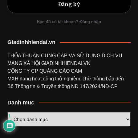
Bạn đã có tài khoản? Đăng nhập
Giadinhhiendai.vn
THỎA THUẬN CUNG CẤP VÀ SỬ DỤNG DỊCH VỤ
MẠNG XÃ HỘI
GIADINHHIENDAI.VN
CÔNG TY CP QUẢNG CÁO CAM
MXH đang hoạt động thử nghiệm, chờ thông báo đến
Bộ Thông tin & Truyền thông NĐ 147/2024/NĐ-CP
Danh mục
Danh
1
mục