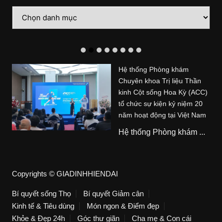
Danh
mục
Hệ thống Phòng khám
Chuyên khoa Trị liệu Thần
kinh Cột sống Hoa Kỳ (ACC)
tổ chức sự kiện kỷ niệm 20
năm hoạt động tại Việt Nam
Hệ thống Phòng khám ...
Copyrights © GIADINHHIENDAI
Bí quyết sống Thọ
Bí quyết Giảm cân
Kinh tế & Tiêu dùng
Món ngon & Điểm đẹp
Khỏe & Đẹp 24h
Góc thư giãn
Cha mẹ & Con cái