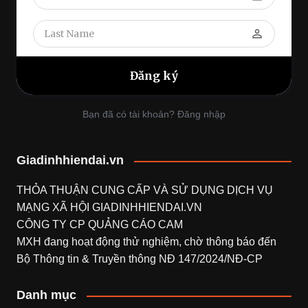
perm_identity
Bạn đã có tài khoản? Đăng nhập
Giadinhhiendai.vn
THỎA THUẬN CUNG CẤP VÀ SỬ DỤNG DỊCH VỤ
MẠNG XÃ HỘI
GIADINHHIENDAI.VN
CÔNG TY CP QUẢNG CÁO CAM
MXH đang hoạt động thử nghiệm, chờ thông báo đến
Bộ Thông tin & Truyền thông NĐ 147/2024/NĐ-CP
Danh mục