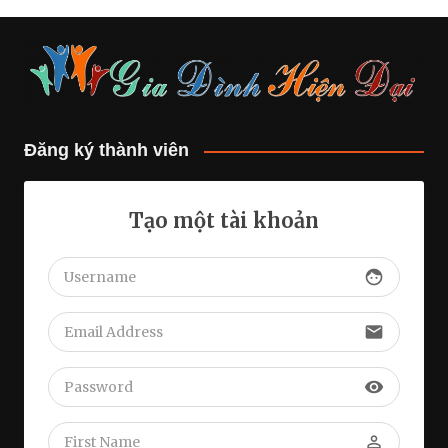
Đăng ký thành viên
Tạo một tài khoản
face
email
visibility
perm_identity