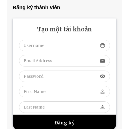
Đăng ký thành viên
Tạo một tài khoản
face
email
visibility
perm_identity
perm_identity