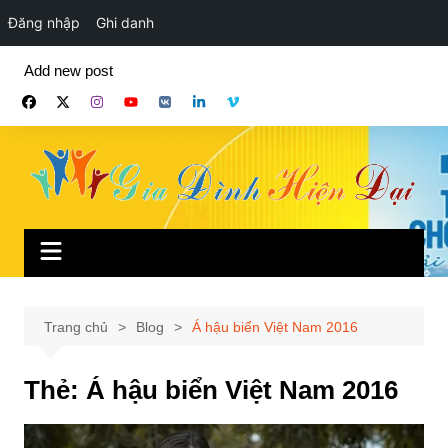
Đăng nhập
Ghi danh
Chuyển
Add new post
đến
phần
nội
dung
Trang chủ
Blog
Á hậu biển Việt Nam 2016
Thẻ:
Á hậu biển Việt Nam 2016