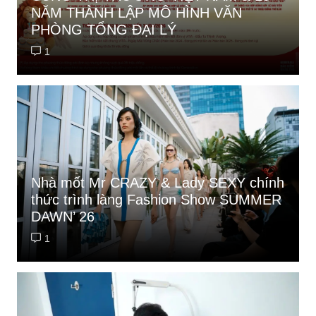
NĂM THÀNH LẬP MÔ HÌNH VĂN
PHÒNG TỔNG ĐẠI LÝ
1
Nhà mốt Mr CRAZY & Lady SEXY chính
thức trình làng Fashion Show SUMMER
DAWN’ 26
1