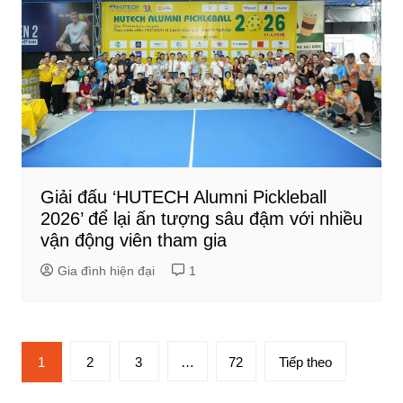
Giải đấu ‘HUTECH Alumni Pickleball
2026’ để lại ấn tượng sâu đậm với nhiều
vận động viên tham gia
Gia đình hiện đại
1
Phân
1
2
3
…
72
Tiếp theo
trang