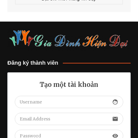
Đăng ký thành viên
Tạo một tài khoản
face
email
visibility