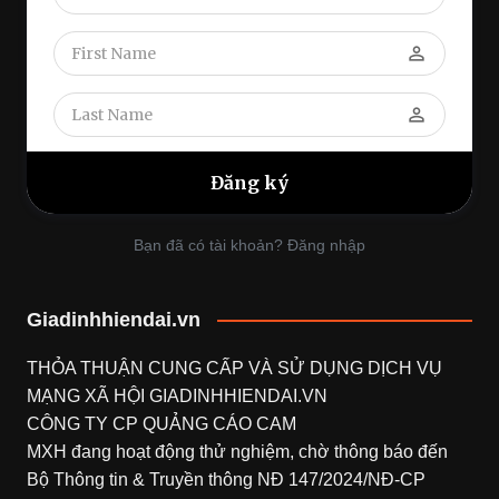
perm_identity
perm_identity
Bạn đã có tài khoản? Đăng nhập
Giadinhhiendai.vn
THỎA THUẬN CUNG CẤP VÀ SỬ DỤNG DỊCH VỤ
MẠNG XÃ HỘI
GIADINHHIENDAI.VN
CÔNG TY CP QUẢNG CÁO CAM
MXH đang hoạt động thử nghiệm, chờ thông báo đến
Bộ Thông tin & Truyền thông NĐ 147/2024/NĐ-CP