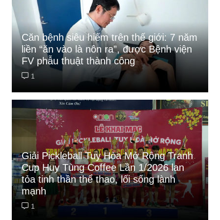
Căn bệnh siêu hiếm trên thế giới: 7 năm
liền “ăn vào là nôn ra”, được Bệnh viện
FV phẫu thuật thành công
1
Giải Pickleball Tuy Hòa Mở Rộng Tranh
Cup Huy Tùng Coffee Lần 1/2026 lan
tỏa tinh thần thể thao, lối sống lành
mạnh
1