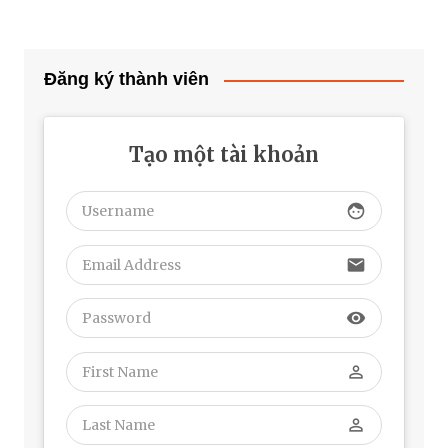
bài
viết
Đăng ký thành viên
Tạo một tài khoản
face
email
visibility
perm_identity
perm_identity