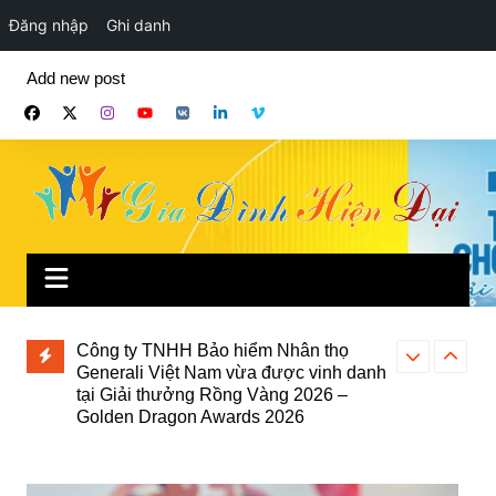
Đăng nhập
Ghi danh
Chuyển
Add new post
đến
phần
nội
dung
 thọ
Công ty TNHH Bảo hiểm Nhân thọ
Lần đầu tiên c
vinh danh
Generali Việt Nam vừa được vinh danh
ung thư dạ dà
026 –
tại Giải thưởng Rồng Vàng 2026 –
được truyền h
Golden Dragon Awards 2026
tại Bệnh viện