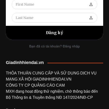
perm_identity
perm_identity
Bạn đã có tài khoản? Đăng nhập
Giadinhhiendai.vn
THỎA THUẬN CUNG CẤP VÀ SỬ DỤNG DỊCH VỤ
MẠNG XÃ HỘI
GIADINHHIENDAI.VN
CÔNG TY CP QUẢNG CÁO CAM
MXH đang hoạt động thử nghiệm, chờ thông báo đến
Bộ Thông tin & Truyền thông NĐ 147/2024/NĐ-CP