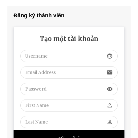
Đăng ký thành viên
Tạo một tài khoản
face
email
visibility
perm_identity
perm_identity