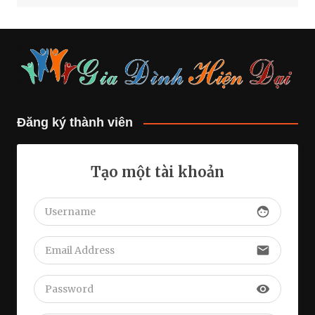
Đăng ký thành viên
Tạo một tài khoản
face
email
visibility