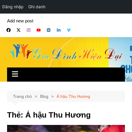
Đăng nhập
Ghi danh
Chuyển
Add new post
đến
phần
nội
dung
Trang chủ
Blog
Á hậu Thu Hương
Thẻ:
Á hậu Thu Hương