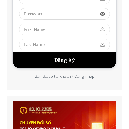
visibility
perm_identity
perm_identity
Bạn đã có tài khoản? Đăng nhập