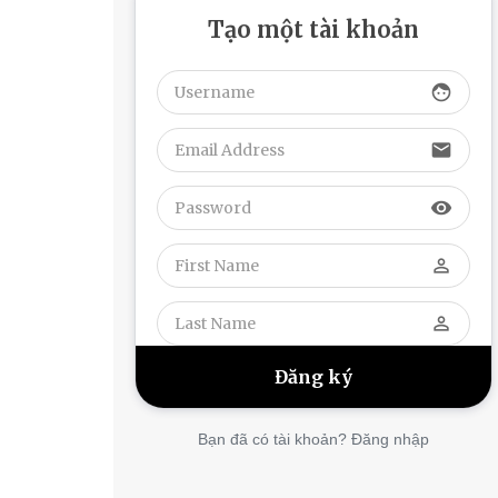
Tạo một tài khoản
face
email
visibility
perm_identity
perm_identity
Bạn đã có tài khoản? Đăng nhập