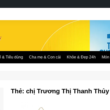
ế & Tiêu dùng
Cha mẹ & Con cái
Khỏe & Đẹp 24h
Món 
Thẻ:
chị Trương Thị Thanh Thủy