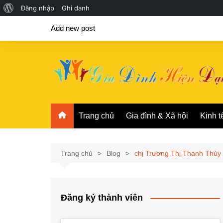
Giới
Đăng nhập
Ghi danh
Chuyển
thiệu
Add new post
đến
về
phần
WordPress
nội
dung
Trang chủ
Gia đình & Xã hội
Kinh t
Trang chủ
Blog
chị Trương Thị Thanh Thủy
Đăng ký thành viên