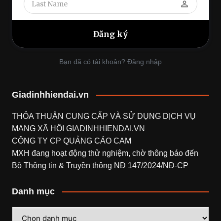
perm_identity
Bạn đã có tài khoản? Đăng nhập
Giadinhhiendai.vn
THỎA THUẬN CUNG CẤP VÀ SỬ DỤNG DỊCH VỤ
MẠNG XÃ HỘI
GIADINHHIENDAI.VN
CÔNG TY CP QUẢNG CÁO CAM
MXH đang hoạt động thử nghiệm, chờ thông báo đến
Bộ Thông tin & Truyền thông NĐ 147/2024/NĐ-CP
Danh mục
Danh