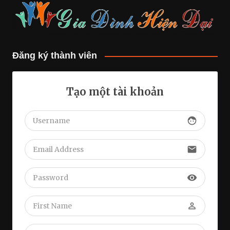
Đăng ký thành viên
Tạo một tài khoản
face
email
visibility
perm_identity