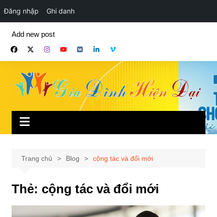
Đăng nhập
Ghi danh
Chuyển
Add new post
đến
phần
nội
dung
Trang chủ
Blog
cộng tác và đổi mới
Thẻ:
cộng tác và đổi mới