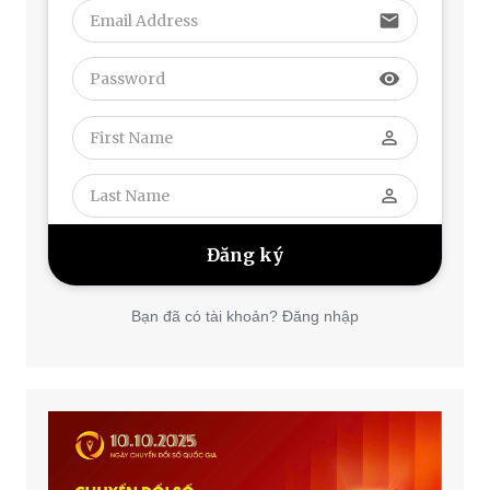
email
visibility
perm_identity
perm_identity
Bạn đã có tài khoản? Đăng nhập