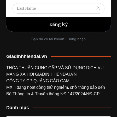
perm_identity
Bạn đã có tài khoản? Đăng nhập
Giadinhhiendai.vn
THỎA THUẬN CUNG CẤP VÀ SỬ DỤNG DỊCH VỤ
MẠNG XÃ HỘI
GIADINHHIENDAI.VN
CÔNG TY CP QUẢNG CÁO CAM
MXH đang hoạt động thử nghiệm, chờ thông báo đến
Bộ Thông tin & Truyền thông NĐ 147/2024/NĐ-CP
Danh mục