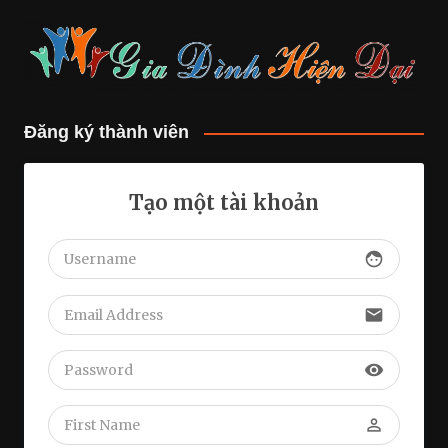
Đăng ký thành viên
Tạo một tài khoản
face
email
visibility
perm_identity