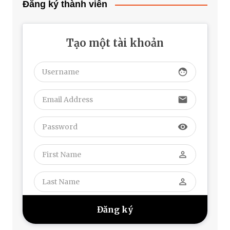
Đăng ký thành viên
Tạo một tài khoản
face
email
visibility
perm_identity
perm_identity