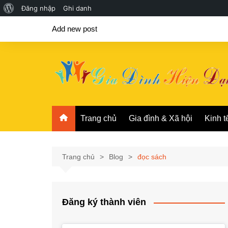
Giới
Đăng nhập
Ghi danh
Chuyển
thiệu
Add new post
đến
về
phần
WordPress
nội
dung
Trang chủ
Gia đình & Xã hội
Kinh t
Trang chủ
Blog
đọc sách
Đăng ký thành viên