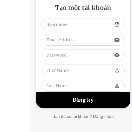
Tạo một tài khoản
face
email
visibility
perm_identity
perm_identity
Bạn đã có tài khoản? Đăng nhập