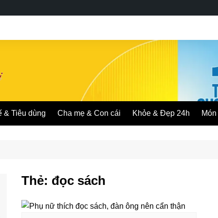
ế & Tiêu dùng
Cha mẹ & Con cái
Khỏe & Đẹp 24h
Món 
Thẻ:
đọc sách