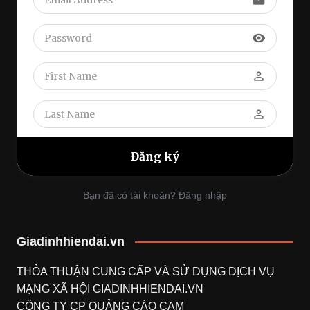
visibility
perm_identity
perm_identity
Bạn đã có tài khoản? Đăng nhập
Giadinhhiendai.vn
THỎA THUẬN CUNG CẤP VÀ SỬ DỤNG DỊCH VỤ
MẠNG XÃ HỘI
GIADINHHIENDAI.VN
CÔNG TY CP QUẢNG CÁO CAM