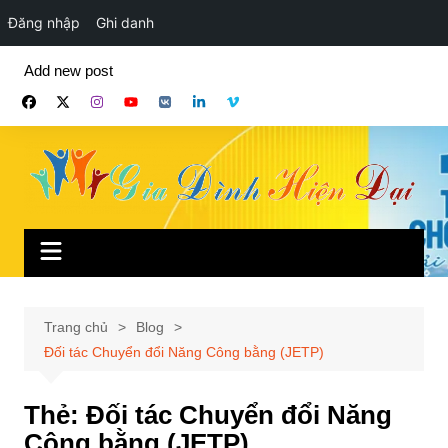
Đăng nhập
Ghi danh
Chuyển
Add new post
đến
phần
nội
dung
Trang chủ
Blog
Đối tác Chuyển đổi Năng Công bằng (JETP)
Thẻ:
Đối tác Chuyển đổi Năng
Công bằng (JETP)