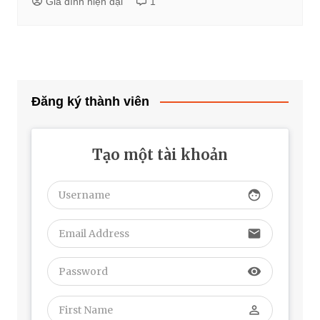
Gia đình hiện đại
1
Đăng ký thành viên
Tạo một tài khoản
face
email
visibility
perm_identity