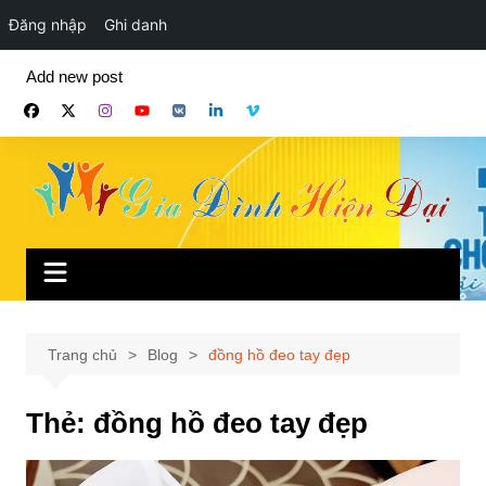
Đăng nhập
Ghi danh
Chuyển
Add new post
đến
phần
nội
dung
Trang chủ
Blog
đồng hồ đeo tay đẹp
Thẻ:
đồng hồ đeo tay đẹp