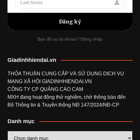
perm_identity
Bạn đã có tài khoản? Đăng nhập
Giadinhhiendai.vn
THỎA THUẬN CUNG CẤP VÀ SỬ DỤNG DỊCH VỤ
MẠNG XÃ HỘI
GIADINHHIENDAI.VN
CÔNG TY CP QUẢNG CÁO CAM
MXH đang hoạt động thử nghiệm, chờ thông báo đến
Bộ Thông tin & Truyền thông NĐ 147/2024/NĐ-CP
Danh mục
Danh