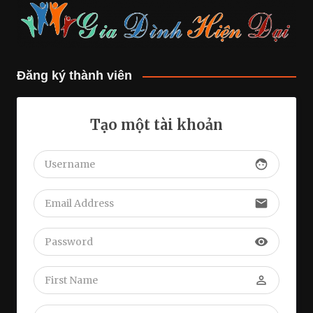
Đăng ký thành viên
Tạo một tài khoản
face
email
visibility
perm_identity