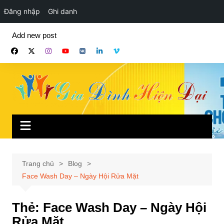
Đăng nhập
Ghi danh
Chuyển
Add new post
đến
phần
nội
dung
Trang chủ
Blog
Face Wash Day – Ngày Hội Rửa Mặt
Thẻ:
Face Wash Day – Ngày Hội
Rửa Mặt