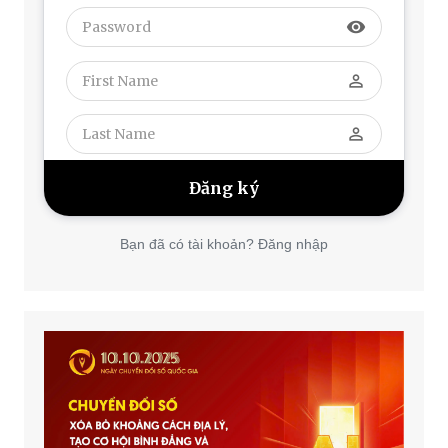
visibility
perm_identity
perm_identity
Bạn đã có tài khoản? Đăng nhập