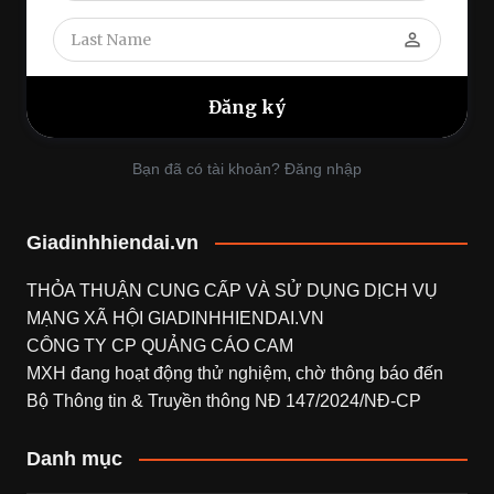
perm_identity
Bạn đã có tài khoản? Đăng nhập
Giadinhhiendai.vn
THỎA THUẬN CUNG CẤP VÀ SỬ DỤNG DỊCH VỤ
MẠNG XÃ HỘI
GIADINHHIENDAI.VN
CÔNG TY CP QUẢNG CÁO CAM
MXH đang hoạt động thử nghiệm, chờ thông báo đến
Bộ Thông tin & Truyền thông NĐ 147/2024/NĐ-CP
Danh mục