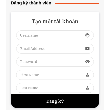
Đăng ký thành viên
Tạo một tài khoản
face
email
visibility
perm_identity
perm_identity