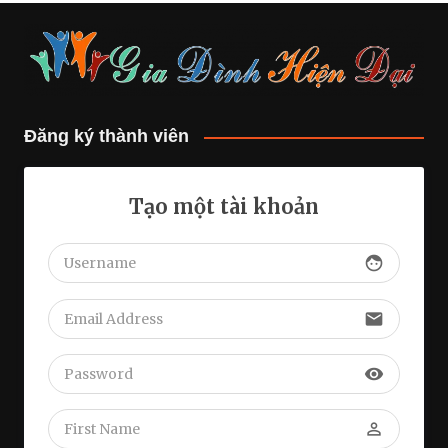
Đăng ký thành viên
Tạo một tài khoản
face
email
visibility
perm_identity