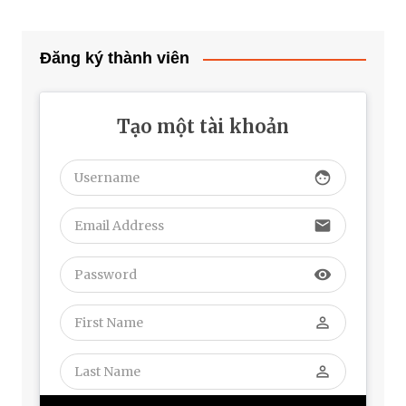
Đăng ký thành viên
Tạo một tài khoản
face
email
visibility
perm_identity
perm_identity