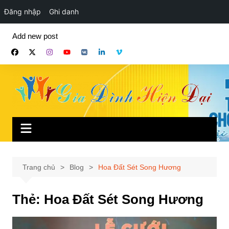
Đăng nhập
Ghi danh
Chuyển
Add new post
đến
phần
nội
dung
Trang chủ
Blog
Hoa Đất Sét Song Hương
Thẻ:
Hoa Đất Sét Song Hương