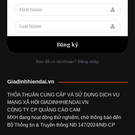
perm_identity
perm_identity
Bạn đã có tài khoản? Đăng nhập
Giadinhhiendai.vn
THỎA THUẬN CUNG CẤP VÀ SỬ DỤNG DỊCH VỤ
MẠNG XÃ HỘI
GIADINHHIENDAI.VN
CÔNG TY CP QUẢNG CÁO CAM
MXH đang hoạt động thử nghiệm, chờ thông báo đến
Bộ Thông tin & Truyền thông NĐ 147/2024/NĐ-CP