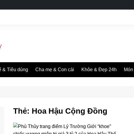
ế & Tiêu dùng
Cha mẹ & Con cái
Khỏe & Đẹp 24h
Món 
Thẻ:
Hoa Hậu Cộng Đồng