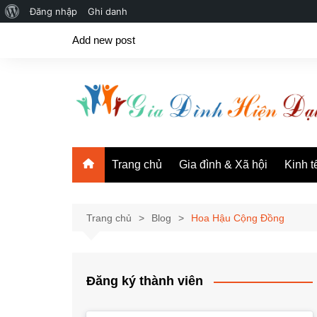
Giới
Đăng nhập
Ghi danh
Chuyển
thiệu
Add new post
đến
về
phần
WordPress
nội
dung
Trang chủ
Gia đình & Xã hội
Kinh t
Trang chủ
Blog
Hoa Hậu Cộng Đồng
Đăng ký thành viên