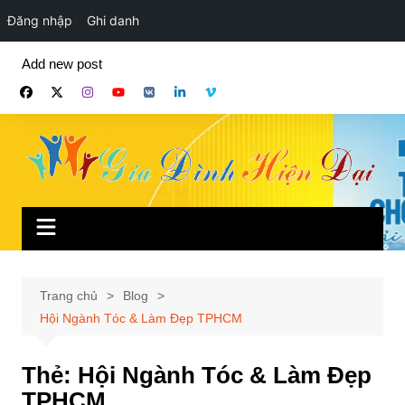
Đăng nhập
Ghi danh
Chuyển
Add new post
đến
phần
nội
dung
Trang chủ
Blog
Hội Ngành Tóc & Làm Đẹp TPHCM
Thẻ:
Hội Ngành Tóc & Làm Đẹp
TPHCM