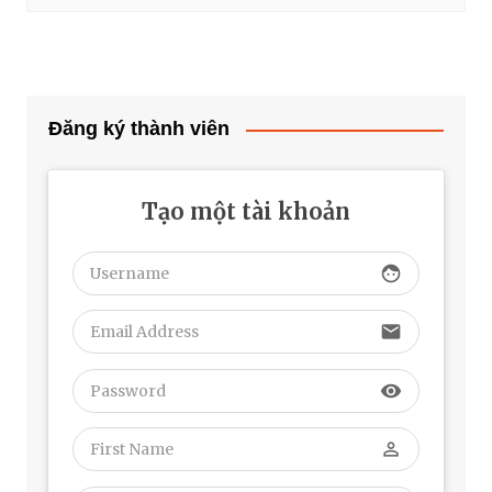
Đăng ký thành viên
Tạo một tài khoản
face
email
visibility
perm_identity