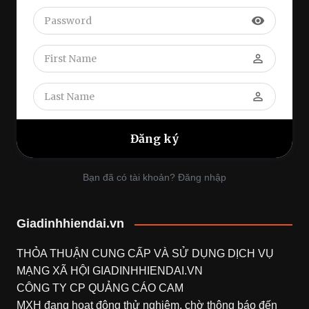
visibility
perm_identity
perm_identity
Bạn đã có tài khoản? Đăng nhập
Giadinhhiendai.vn
THỎA THUẬN CUNG CẤP VÀ SỬ DỤNG DỊCH VỤ
MẠNG XÃ HỘI
GIADINHHIENDAI.VN
CÔNG TY CP QUẢNG CÁO CAM
MXH đang hoạt động thử nghiệm, chờ thông báo đến