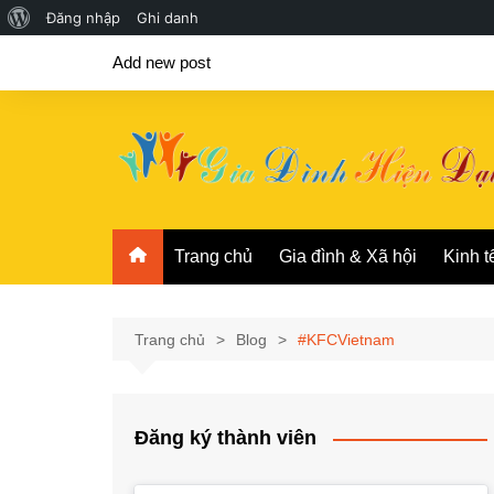
Giới
Đăng nhập
Ghi danh
Chuyển
thiệu
Add new post
đến
về
phần
WordPress
nội
dung
Trang chủ
Gia đình & Xã hội
Kinh t
Trang chủ
Blog
#KFCVietnam
Đăng ký thành viên