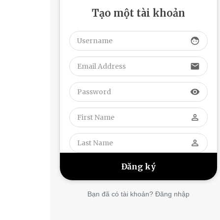
Tạo một tài khoản
face
email
visibility
perm_identity
perm_identity
Bạn đã có tài khoản? Đăng nhập