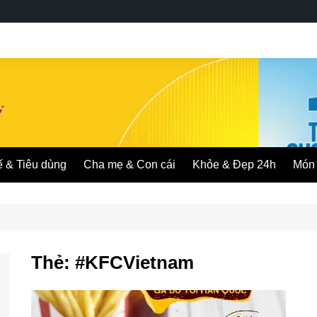
ế & Tiêu dùng
Cha mẹ & Con cái
Khỏe & Đẹp 24h
Món 
Thẻ:
#KFCVietnam