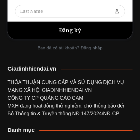
perm_identity
Bạn đã có tài khoản? Đăng nhập
Giadinhhiendai.vn
THỎA THUẬN CUNG CẤP VÀ SỬ DỤNG DỊCH VỤ
MẠNG XÃ HỘI
GIADINHHIENDAI.VN
CÔNG TY CP QUẢNG CÁO CAM
MXH đang hoạt động thử nghiệm, chờ thông báo đến
Bộ Thông tin & Truyền thông NĐ 147/2024/NĐ-CP
Danh mục