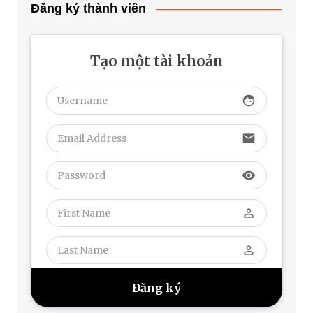
Đăng ký thành viên
Tạo một tài khoản
face
email
visibility
perm_identity
perm_identity