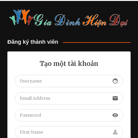
Đăng ký thành viên
Tạo một tài khoản
face
email
visibility
perm_identity