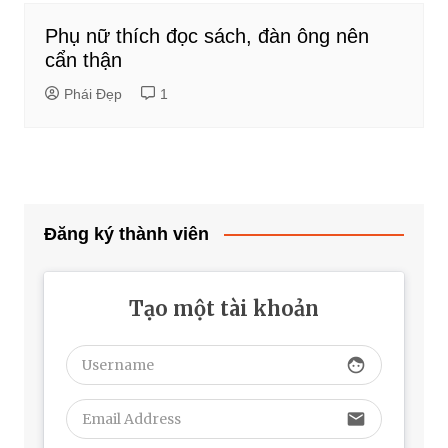
Phụ nữ thích đọc sách, đàn ông nên
cẩn thận
Phái Đẹp
1
Đăng ký thành viên
Tạo một tài khoản
face
email