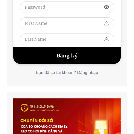
visibility
perm_identity
perm_identity
Bạn đã có tài khoản? Đăng nhập