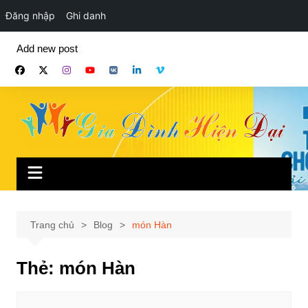
Đăng nhập
Ghi danh
Chuyển
Add new post
đến
phần
nội
dung
Trang chủ
Blog
món Hàn
Thẻ:
món Hàn