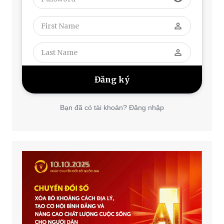
perm_identity
perm_identity
Bạn đã có tài khoản? Đăng nhập