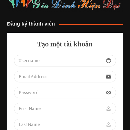
Đăng ký thành viên
Tạo một tài khoản
face
email
visibility
perm_identity
perm_identity