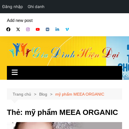
Đăng nhập
Ghi danh
Chuyển
Add new post
đến
phần
nội
dung
Trang chủ
Blog
mỹ phẩm MEEA ORGANIC
Thẻ:
mỹ phẩm MEEA ORGANIC