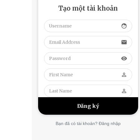
Tạo một tài khoản
face
email
visibility
perm_identity
perm_identity
Bạn đã có tài khoản? Đăng nhập