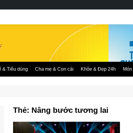
ế & Tiêu dùng
Cha mẹ & Con cái
Khỏe & Đẹp 24h
Món 
Thẻ:
Nâng bước tương lai