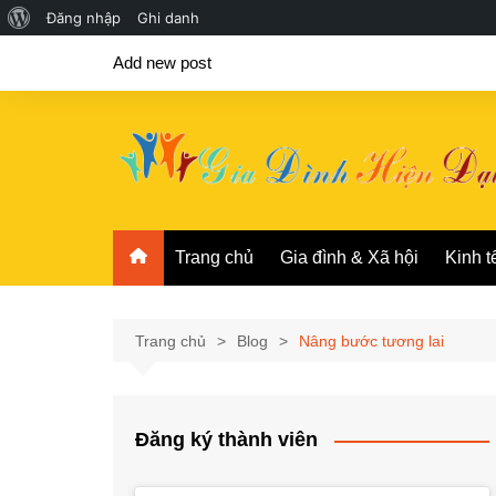
Giới
Đăng nhập
Ghi danh
Chuyển
thiệu
Add new post
đến
về
phần
WordPress
nội
dung
Trang chủ
Gia đình & Xã hội
Kinh t
Trang chủ
Blog
Nâng bước tương lai
Đăng ký thành viên