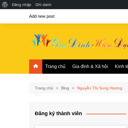
Giới
Đăng nhập
Ghi danh
Chuyển
thiệu
Add new post
đến
về
phần
WordPress
nội
dung
Trang chủ
Gia đình & Xã hội
Kinh t
Trang chủ
Blog
Nguyễn Thị Song Hương
Đăng ký thành viên