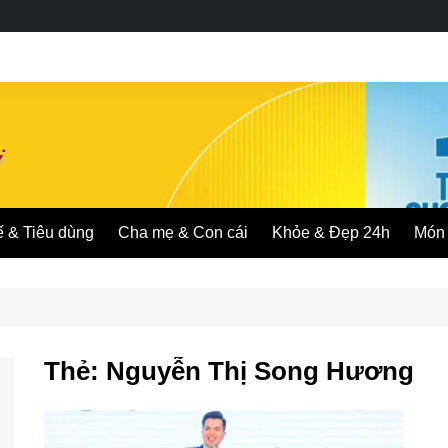
ế & Tiêu dùng
Cha mẹ & Con cái
Khỏe & Đẹp 24h
Món 
Thẻ:
Nguyễn Thị Song Hương