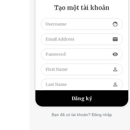
Tạo một tài khoản
face
email
visibility
perm_identity
perm_identity
Bạn đã có tài khoản? Đăng nhập