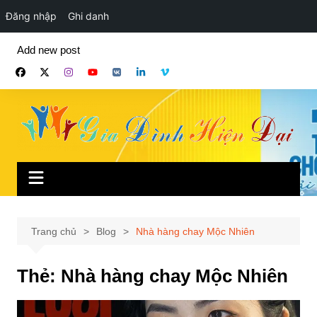
Đăng nhập
Ghi danh
Chuyển
Add new post
đến
phần
nội
dung
Trang chủ
Blog
Nhà hàng chay Mộc Nhiên
Thẻ:
Nhà hàng chay Mộc Nhiên