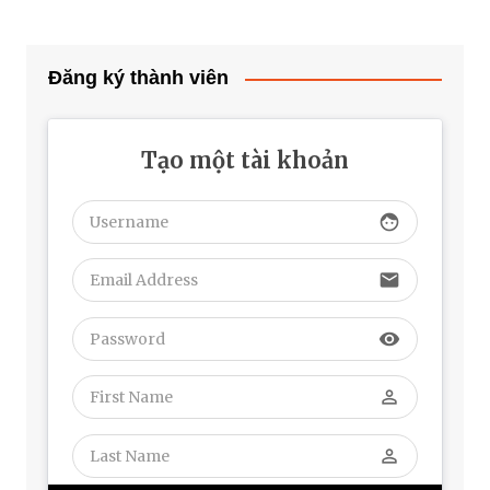
Đăng ký thành viên
Tạo một tài khoản
face
email
visibility
perm_identity
perm_identity