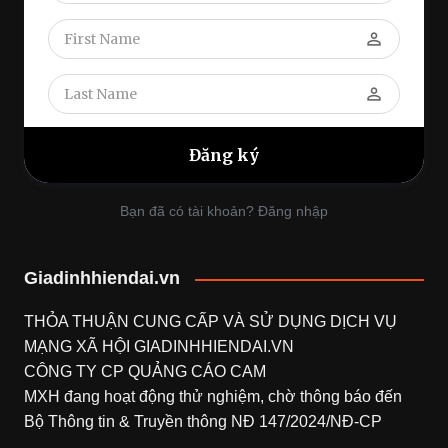
perm_identity
perm_identity
Bạn đã có tài khoản? Đăng nhập
Giadinhhiendai.vn
THỎA THUẬN CUNG CẤP VÀ SỬ DỤNG DỊCH VỤ
MẠNG XÃ HỘI
GIADINHHIENDAI.VN
CÔNG TY CP QUẢNG CÁO CAM
MXH đang hoạt động thử nghiệm, chờ thông báo đến
Bộ Thông tin & Truyền thông NĐ 147/2024/NĐ-CP