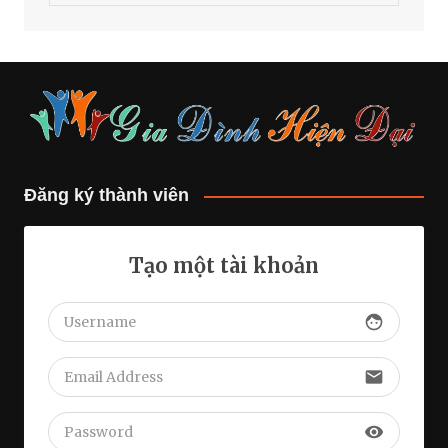
Đăng ký thành viên
Tạo một tài khoản
face
email
visibility