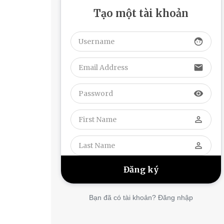
Tạo một tài khoản
face
email
visibility
perm_identity
perm_identity
Bạn đã có tài khoản? Đăng nhập