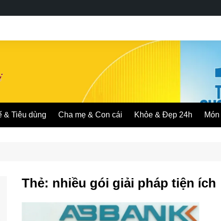
ế & Tiêu dùng
Cha mẹ & Con cái
Khỏe & Đẹp 24h
Món 
Thẻ:
nhiều gói giải pháp tiện ích