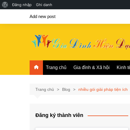
Giới
Đăng nhập
Ghi danh
Chuyển
thiệu
Add new post
đến
về
phần
WordPress
nội
dung
Trang chủ
Gia đình & Xã hội
Kinh t
Trang chủ
Blog
nhiều gói giải pháp tiện ích
Đăng ký thành viên