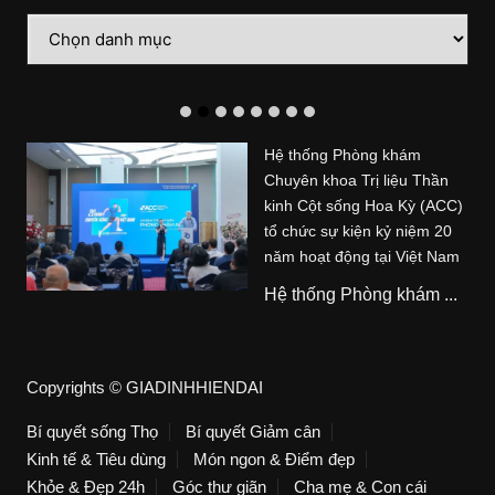
Danh
mục
Hệ thống Phòng khám
Chuyên khoa Trị liệu Thần
kinh Cột sống Hoa Kỳ (ACC)
tổ chức sự kiện kỷ niệm 20
năm hoạt động tại Việt Nam
Hệ thống Phòng khám ...
Copyrights © GIADINHHIENDAI
Bí quyết sống Thọ
Bí quyết Giảm cân
Kinh tế & Tiêu dùng
Món ngon & Điểm đẹp
Khỏe & Đẹp 24h
Góc thư giãn
Cha mẹ & Con cái