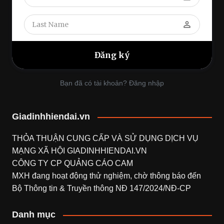
perm_identity
Bạn đã có tài khoản? Đăng nhập
Giadinhhiendai.vn
THỎA THUẬN CUNG CẤP VÀ SỬ DỤNG DỊCH VỤ
MẠNG XÃ HỘI
GIADINHHIENDAI.VN
CÔNG TY CP QUẢNG CÁO CAM
MXH đang hoạt động thử nghiệm, chờ thông báo đến
Bộ Thông tin & Truyền thông NĐ 147/2024/NĐ-CP
Danh mục