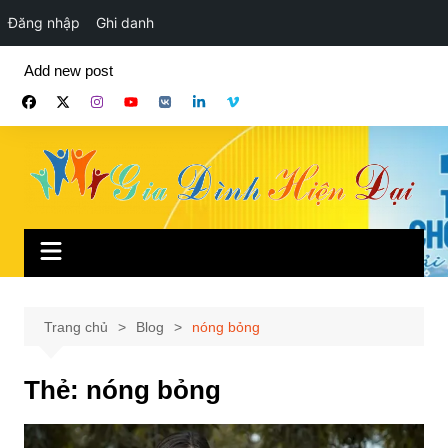
Đăng nhập
Ghi danh
Chuyển
Add new post
đến
phần
nội
dung
Trang chủ
Blog
nóng bỏng
Thẻ:
nóng bỏng