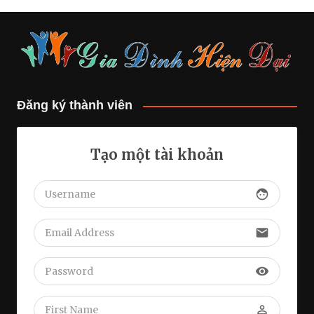
Đăng ký thành viên
Tạo một tài khoản
face
email
visibility
perm_identity