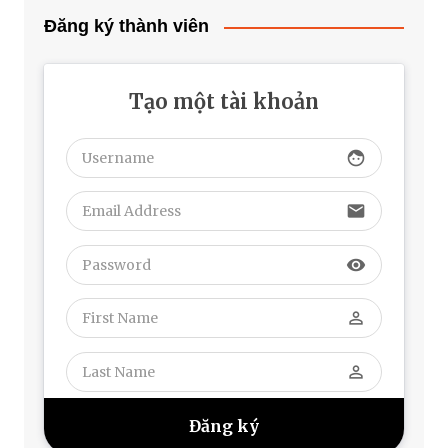
Đăng ký thành viên
Tạo một tài khoản
face
email
visibility
perm_identity
perm_identity