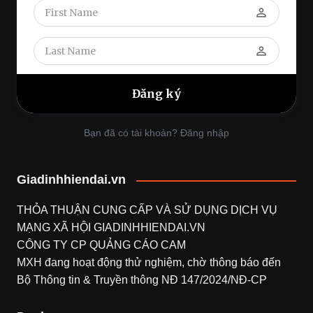
perm_identity
perm_identity
Bạn đã có tài khoản? Đăng nhập
Giadinhhiendai.vn
THỎA THUẬN CUNG CẤP VÀ SỬ DỤNG DỊCH VỤ
MẠNG XÃ HỘI
GIADINHHIENDAI.VN
CÔNG TY CP QUẢNG CÁO CAM
MXH đang hoạt động thử nghiệm, chờ thông báo đến
Bộ Thông tin & Truyền thông NĐ 147/2024/NĐ-CP