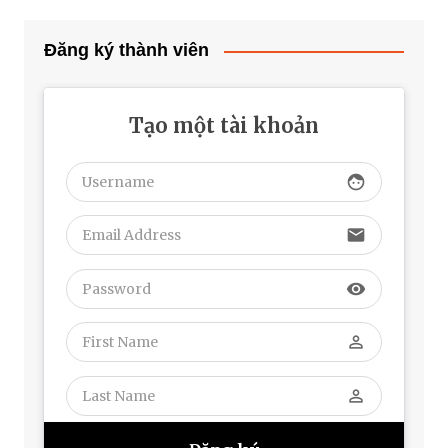
Đăng ký thành viên
Tạo một tài khoản
face
email
visibility
perm_identity
perm_identity