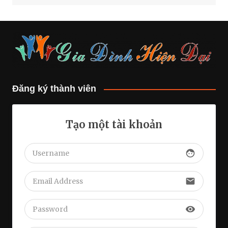
Đăng ký thành viên
Tạo một tài khoản
face
email
visibility