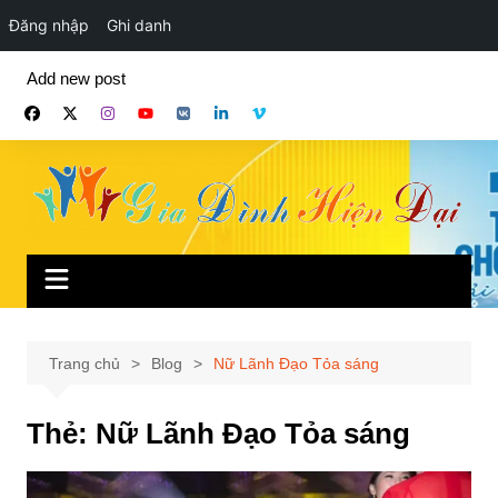
Đăng nhập
Ghi danh
Chuyển
Add new post
đến
phần
nội
dung
Trang chủ
Blog
Nữ Lãnh Đạo Tỏa sáng
Thẻ:
Nữ Lãnh Đạo Tỏa sáng