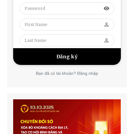
visibility
perm_identity
perm_identity
Bạn đã có tài khoản? Đăng nhập