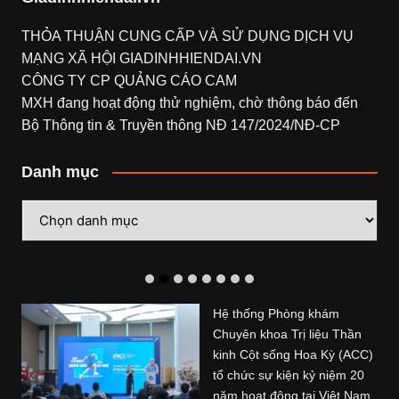
THỎA THUẬN CUNG CẤP VÀ SỬ DỤNG DỊCH VỤ
MẠNG XÃ HỘI
GIADINHHIENDAI.VN
CÔNG TY CP QUẢNG CÁO CAM
MXH đang hoạt động thử nghiệm, chờ thông báo đến
Bộ Thông tin & Truyền thông NĐ 147/2024/NĐ-CP
Danh mục
Danh
mục
Hệ thống Phòng khám
Chuyên khoa Trị liệu Thần
kinh Cột sống Hoa Kỳ (ACC)
tổ chức sự kiện kỷ niệm 20
năm hoạt động tại Việt Nam