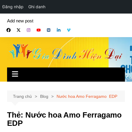
Đăng nhập
Ghi danh
Chuyển
Add new post
đến
phần
nội
dung
Trang chủ
Blog
Nước hoa Amo Ferragamo EDP
Thẻ:
Nước hoa Amo Ferragamo
EDP