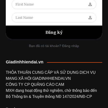
perm_identity
perm_identity
Bạn đã có tài khoản? Đăng nhập
Giadinhhiendai.vn
THỎA THUẬN CUNG CẤP VÀ SỬ DỤNG DỊCH VỤ
MẠNG XÃ HỘI
GIADINHHIENDAI.VN
CÔNG TY CP QUẢNG CÁO CAM
MXH đang hoạt động thử nghiệm, chờ thông báo đến
Bộ Thông tin & Truyền thông NĐ 147/2024/NĐ-CP