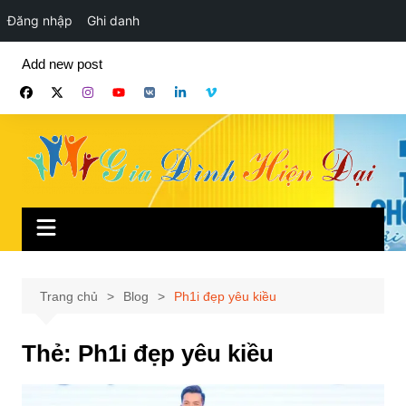
Đăng nhập
Ghi danh
Chuyển
Add new post
đến
phần
nội
dung
Trang chủ
Blog
Ph1i đẹp yêu kiều
Thẻ:
Ph1i đẹp yêu kiều