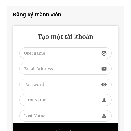
Đăng ký thành viên
Tạo một tài khoản
face
email
visibility
perm_identity
perm_identity