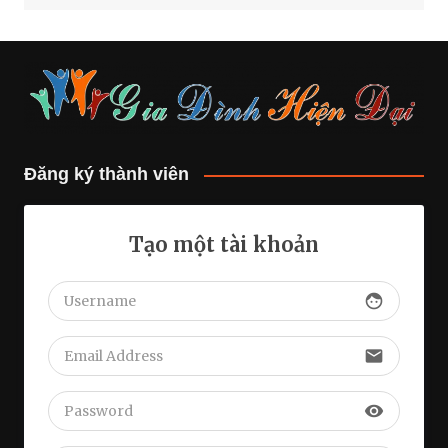
Đăng ký thành viên
Tạo một tài khoản
face
email
visibility