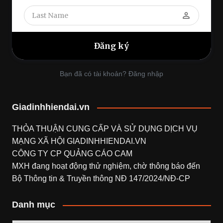
perm_identity
Bạn đã có tài khoản? Đăng nhập
Giadinhhiendai.vn
THỎA THUẬN CUNG CẤP VÀ SỬ DỤNG DỊCH VỤ
MẠNG XÃ HỘI
GIADINHHIENDAI.VN
CÔNG TY CP QUẢNG CÁO CAM
MXH đang hoạt động thử nghiệm, chờ thông báo đến
Bộ Thông tin & Truyền thông NĐ 147/2024/NĐ-CP
Danh mục