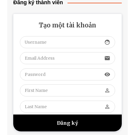
Đăng ký thành viên
Tạo một tài khoản
face
email
visibility
perm_identity
perm_identity