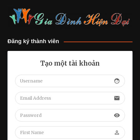
Đăng ký thành viên
Tạo một tài khoản
face
email
visibility
perm_identity