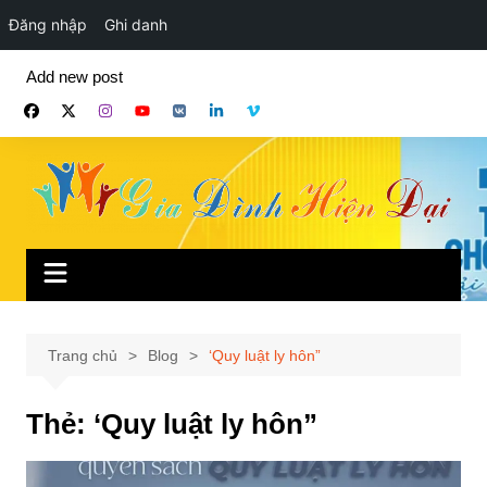
Đăng nhập
Ghi danh
Chuyển
Add new post
đến
phần
nội
dung
Trang chủ
Blog
‘Quy luật ly hôn”
Thẻ:
‘Quy luật ly hôn”