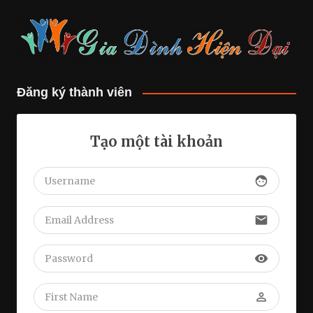
Đăng ký thành viên
Tạo một tài khoản
face
email
visibility
perm_identity