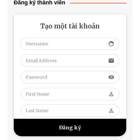
Đăng ký thành viên
Tạo một tài khoản
face
email
visibility
perm_identity
perm_identity