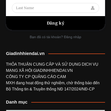
perm_identity
Bạn đã có tài khoản? Đăng nhập
Giadinhhiendai.vn
THỎA THUẬN CUNG CẤP VÀ SỬ DỤNG DỊCH VỤ
MẠNG XÃ HỘI
GIADINHHIENDAI.VN
CÔNG TY CP QUẢNG CÁO CAM
MXH đang hoạt động thử nghiệm, chờ thông báo đến
Bộ Thông tin & Truyền thông NĐ 147/2024/NĐ-CP
Danh mục