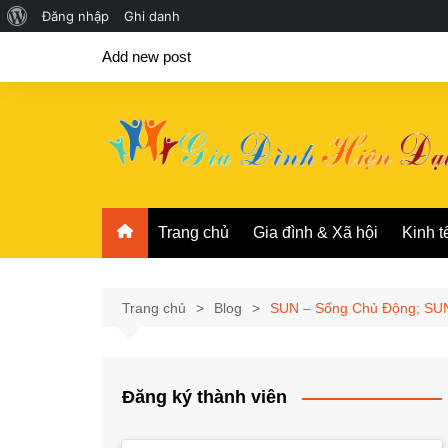
Giới
Đăng nhập
Ghi danh
Chuyển
thiệu
Add new post
đến
về
phần
WordPress
nội
dung
Trang chủ
Gia đình & Xã hội
Kinh t
Trang chủ
Blog
SUN – Sống Chủ Động; SUN
Đăng ký thành viên