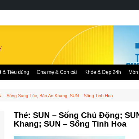
ế & Tiêu dùng
Cha mẹ & Con cái
Khỏe & Đẹp 24h
Món 
 – Sống Sung Túc; Bảo An Khang; SUN – Sống Tinh Hoa
Thẻ:
SUN – Sống Chủ Động; SUN
Khang; SUN – Sống Tinh Hoa