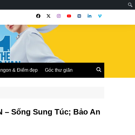
ngon & Điểm đẹp
Góc thư giãn
 – Sống Sung Túc; Bảo An