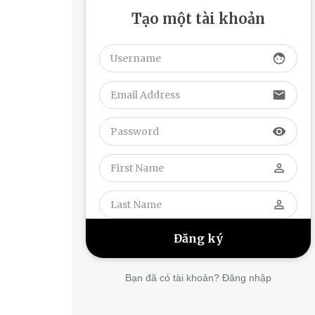
Tạo một tài khoản
face
email
visibility
perm_identity
perm_identity
Bạn đã có tài khoản? Đăng nhập