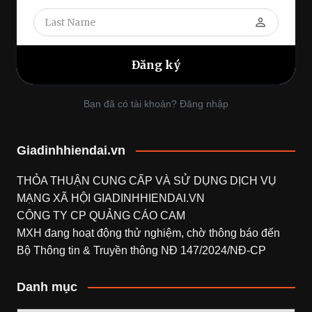
perm_identity
Bạn đã có tài khoản? Đăng nhập
Giadinhhiendai.vn
THỎA THUẬN CUNG CẤP VÀ SỬ DỤNG DỊCH VỤ
MẠNG XÃ HỘI
GIADINHHIENDAI.VN
CÔNG TY CP QUẢNG CÁO CAM
MXH đang hoạt động thử nghiệm, chờ thông báo đến
Bộ Thông tin & Truyền thông NĐ 147/2024/NĐ-CP
Danh mục