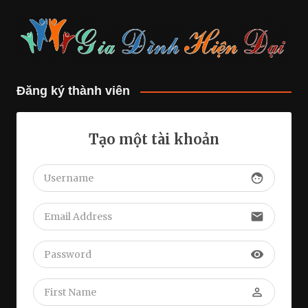
Đăng ký thành viên
Tạo một tài khoản
face
email
visibility
perm_identity