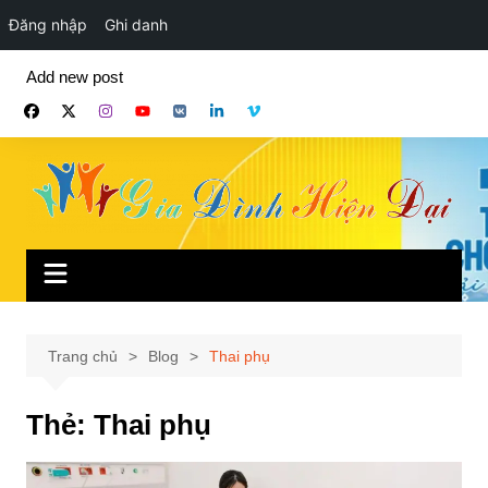
Đăng nhập
Ghi danh
Chuyển
Add new post
đến
phần
nội
dung
Trang chủ
Blog
Thai phụ
Thẻ:
Thai phụ