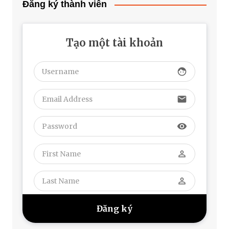
Đăng ký thành viên
Tạo một tài khoản
face
email
visibility
perm_identity
perm_identity