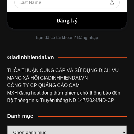
perm_identity
Bạn đã có tài khoản? Đăng nhập
Giadinhhiendai.vn
THỎA THUẬN CUNG CẤP VÀ SỬ DỤNG DỊCH VỤ
MẠNG XÃ HỘI
GIADINHHIENDAI.VN
CÔNG TY CP QUẢNG CÁO CAM
MXH đang hoạt động thử nghiệm, chờ thông báo đến
Bộ Thông tin & Truyền thông NĐ 147/2024/NĐ-CP
Danh mục
Danh