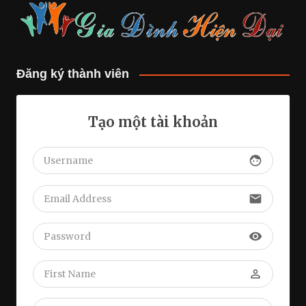
Đăng ký thành viên
Tạo một tài khoản
face
email
visibility
perm_identity