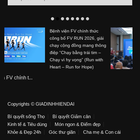
mục
Hệ thống Phòng khám
Chuyên khoa Trị liệu Thần
kinh Cột sống Hoa Kỳ (ACC)
tổ chức sự kiện kỷ niệm 20
năm hoạt động tại Việt Nam
Hệ thống Phòng khám ...
Copyrights © GIADINHHIENDAI
Bí quyết sống Thọ
Bí quyết Giảm cân
Kinh tế & Tiêu dùng
Món ngon & Điểm đẹp
Khỏe & Đẹp 24h
Góc thư giãn
Cha mẹ & Con cái