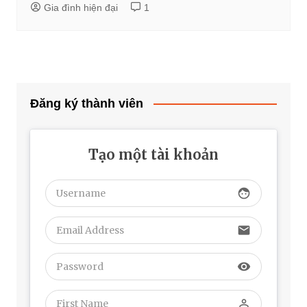
Gia đình hiện đại
1
Đăng ký thành viên
Tạo một tài khoản
face
email
visibility
perm_identity