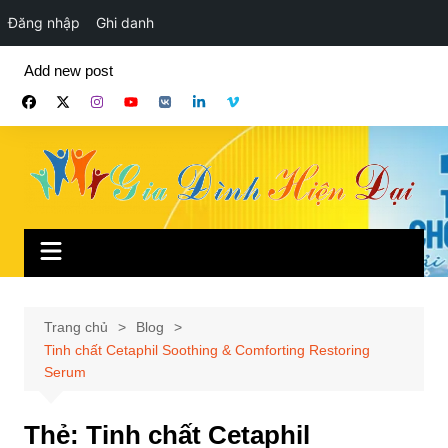
Đăng nhập
Ghi danh
Chuyển
Add new post
đến
phần
nội
dung
Trang chủ
Blog
Tinh chất Cetaphil Soothing & Comforting Restoring
Serum
Thẻ:
Tinh chất Cetaphil