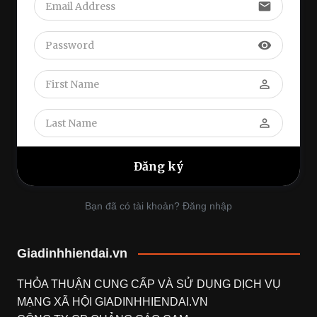
email
visibility
perm_identity
perm_identity
Bạn đã có tài khoản? Đăng nhập
Giadinhhiendai.vn
THỎA THUẬN CUNG CẤP VÀ SỬ DỤNG DỊCH VỤ
MẠNG XÃ HỘI
GIADINHHIENDAI.VN