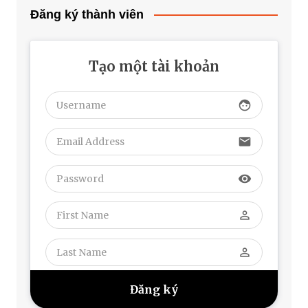
Đăng ký thành viên
Tạo một tài khoản
face
email
visibility
perm_identity
perm_identity