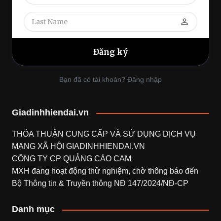
perm_identity
Bạn đã có tài khoản? Đăng nhập
Giadinhhiendai.vn
THỎA THUẬN CUNG CẤP VÀ SỬ DỤNG DỊCH VỤ
MẠNG XÃ HỘI
GIADINHHIENDAI.VN
CÔNG TY CP QUẢNG CÁO CAM
MXH đang hoạt động thử nghiệm, chờ thông báo đến
Bộ Thông tin & Truyền thông NĐ 147/2024/NĐ-CP
Danh mục