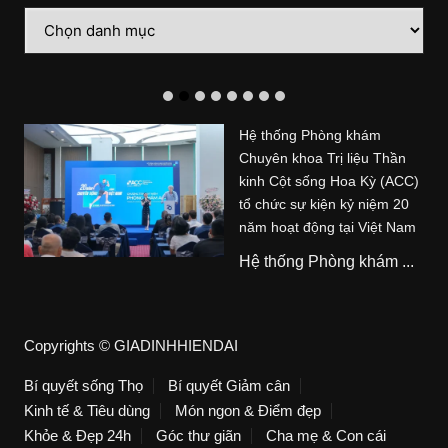
Danh
mục
Hệ thống Phòng khám
Chuyên khoa Trị liệu Thần
kinh Cột sống Hoa Kỳ (ACC)
tổ chức sự kiện kỷ niệm 20
năm hoạt động tại Việt Nam
Hệ thống Phòng khám ...
Copyrights © GIADINHHIENDAI
Bí quyết sống Thọ
Bí quyết Giảm cân
Kinh tế & Tiêu dùng
Món ngon & Điểm đẹp
Khỏe & Đẹp 24h
Góc thư giãn
Cha mẹ & Con cái