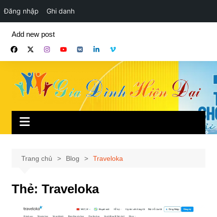
Đăng nhập
Ghi danh
Chuyển
Add new post
đến
phần
nội
dung
Trang chủ
Blog
Traveloka
Thẻ:
Traveloka