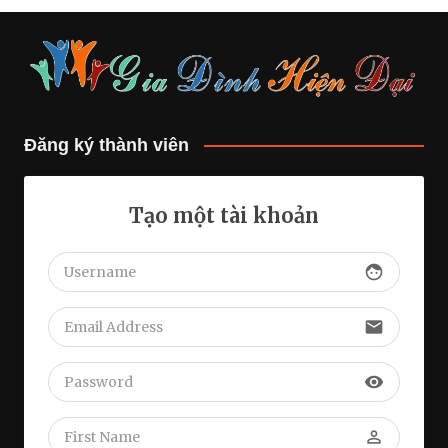
Đăng ký thành viên
Tạo một tài khoản
face
email
visibility
perm_identity